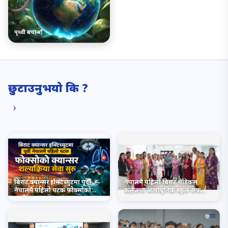
पृथ्वी बचाऔँ
छुटाउनुभयो कि ?
›
बिराट क्यान्सर इन्स्टिच्युटमा पूर्वी
नेपालमै पहिलो बिराट मेडिकल
नेपालमै पहिलो पटक फोक्सोको
कलेजमा अत्याधुनिक स्कुल अफ
क्यान्सर शल्यक्रिया सेवा सुरु
नर्सिङ सञ्चालनमा