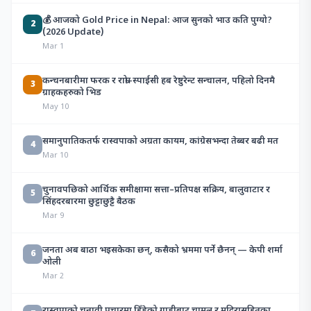
💰 आजको Gold Price in Nepal: आज सुनको भाउ कति पुग्यो?
2
(2026 Update)
Mar 1
कन्चनबारीमा फरक र राम्रो–स्पाईसी हब रेष्टुरेन्ट सन्चालन, पहिलो दिनमै
3
ग्राहकहरुको भिड
May 10
समानुपातिकतर्फ रास्वपाको अग्रता कायम, कांग्रेसभन्दा तेब्बर बढी मत
4
Mar 10
चुनावपछिको आर्थिक समीक्षामा सत्ता–प्रतिपक्ष सक्रिय, बालुवाटार र
5
सिंहदरबारमा छुट्टाछुट्टै बैठक
Mar 9
जनता अब बाठा भइसकेका छन्, कसैको भ्रममा पर्ने छैनन् — केपी शर्मा
6
ओली
Mar 2
रास्वपाको चुनावी प्रचारमा हिँडेको गाडीबाट चामल र मदिरासहितका