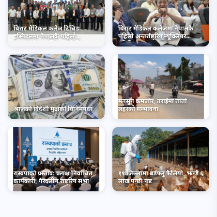
बिराट मेडिकल कलेज टिचिङ
बिराट मेडिकल कलेजमा नेपालकै
हस्पिटलमा नेपालकै पहिलो
पहिलो अन्तर्राष्ट्रिय न्यूक्लियर
अन्तर्राष्ट्रिय न्यूक्लियर मेडिसिन
मेडिसिन सम्मेलन सम्पन्न
सम्मेलन सम्पन्न
मनसुन कमजोर, तराईमा तातो
आजको विदेशी मुद्राको विनिमयदर
लहरको सम्भावना
रास्वपाको प्रस्ताव: प्रत्यक्ष निर्वाचित
११ जिल्लामा बर्डफ्लु फैलियो, झन्डै ६
कार्यकारी, गैरदलीय राष्ट्रिय सभा
लाख पन्छी नष्ट