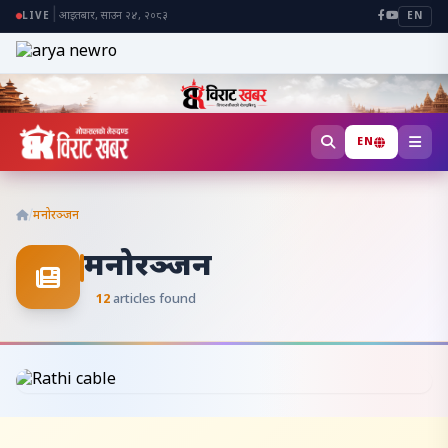
|
आइतबार, साउन २४, २०८३
LIVE
EN
EN
/
मनोरञ्जन
मनोरञ्जन
12
articles found