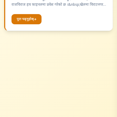
राजविराज हव फाइनलमा प्रवेश गरेको छ ।&nbsp;खेलमा विराटनगरले
सिरहालाई&nbsp;८&nbsp;विकेटले पराजित गर्दै ४ अंकका…
पूरा पढ्नुहोस्