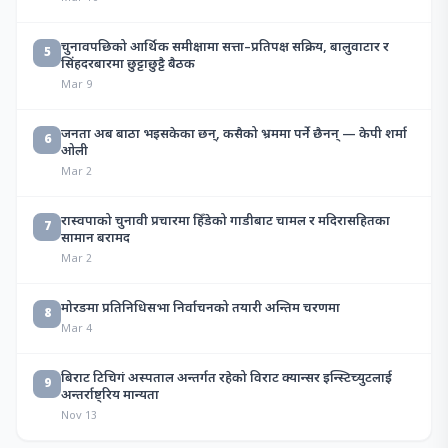
चुनावपछिको आर्थिक समीक्षामा सत्ता–प्रतिपक्ष सक्रिय, बालुवाटार र
5
सिंहदरबारमा छुट्टाछुट्टै बैठक
Mar 9
जनता अब बाठा भइसकेका छन्, कसैको भ्रममा पर्ने छैनन् — केपी शर्मा
6
ओली
Mar 2
रास्वपाको चुनावी प्रचारमा हिँडेको गाडीबाट चामल र मदिरासहितका
7
सामान बरामद
Mar 2
मोरङमा प्रतिनिधिसभा निर्वाचनको तयारी अन्तिम चरणमा
8
Mar 4
बिराट टिचिगं अस्पताल अन्तर्गत रहेको विराट क्यान्सर इन्स्टिच्युटलाई
9
अन्तर्राष्ट्रिय मान्यता
Nov 13