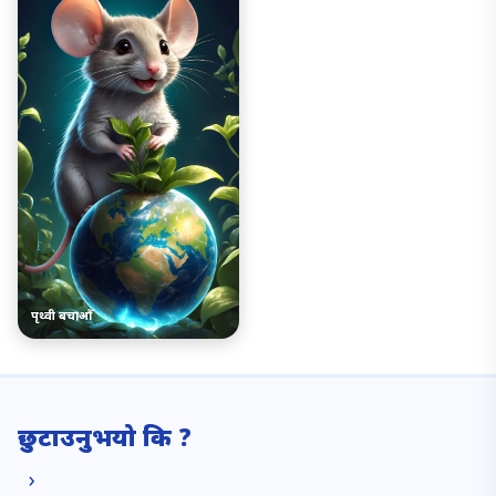
पृथ्वी बचाऔँ
छुटाउनुभयो कि ?
›
बिराट क्यान्सर इन्स्टिच्युटमा पूर्वी
नेपालमै पहिलो बिराट मेडिकल