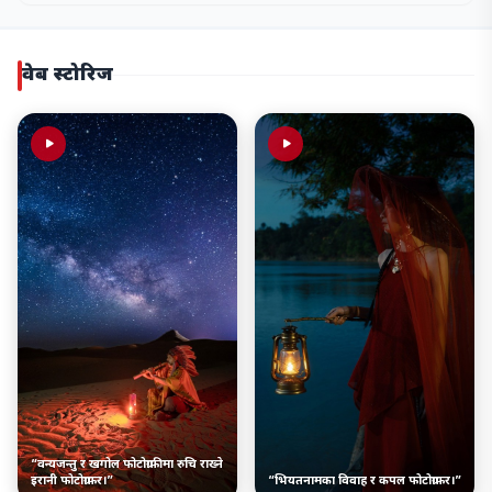
वेब स्टोरिज
“वन्यजन्तु र खगोल फोटोग्राफीमा रुचि राख्ने
इरानी फोटोग्राफर।”
“भियतनामका विवाह र कपल फोटोग्राफर।”