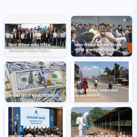
नेपालमै पहिलो पटक फोक्सोको
कलेजमा अत्याधुनिक स्कुल अफ
क्यान्सर शल्यक्रिया सेवा सुरु
नर्सिङ सञ्चालनमा
बिराट मेडिकल कलेज टिचिङ
बिराट मेडिकल कलेजमा नेपालकै
हस्पिटलमा नेपालकै पहिलो
पहिलो अन्तर्राष्ट्रिय न्यूक्लियर
अन्तर्राष्ट्रिय न्यूक्लियर मेडिसिन
मेडिसिन सम्मेलन सम्पन्न
सम्मेलन सम्पन्न
मनसुन कमजोर, तराईमा तातो
आजको विदेशी मुद्राको विनिमयदर
लहरको सम्भावना
रास्वपाको प्रस्ताव: प्रत्यक्ष निर्वाचित
११ जिल्लामा बर्डफ्लु फैलियो, झन्डै ६