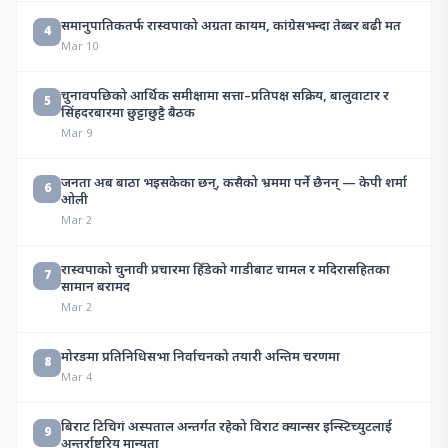
समानुपातिकतर्फ रास्वपाको अग्रता कायम, कांग्रेसभन्दा तेब्बर बढी मत
4
Mar 10
चुनावपछिको आर्थिक समीक्षामा सत्ता–प्रतिपक्ष सक्रिय, बालुवाटार र
5
सिंहदरबारमा छुट्टाछुट्टै बैठक
Mar 9
जनता अब बाठा भइसकेका छन्, कसैको भ्रममा पर्ने छैनन् — केपी शर्मा
6
ओली
Mar 2
रास्वपाको चुनावी प्रचारमा हिँडेको गाडीबाट चामल र मदिरासहितका
7
सामान बरामद
Mar 2
मोरङमा प्रतिनिधिसभा निर्वाचनको तयारी अन्तिम चरणमा
8
Mar 4
बिराट टिचिगं अस्पताल अन्तर्गत रहेको विराट क्यान्सर इन्स्टिच्युटलाई
9
अन्तर्राष्ट्रिय मान्यता