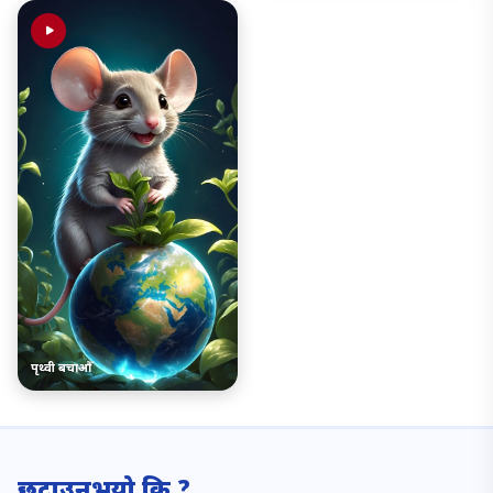
पृथ्वी बचाऔँ
छुटाउनुभयो कि ?