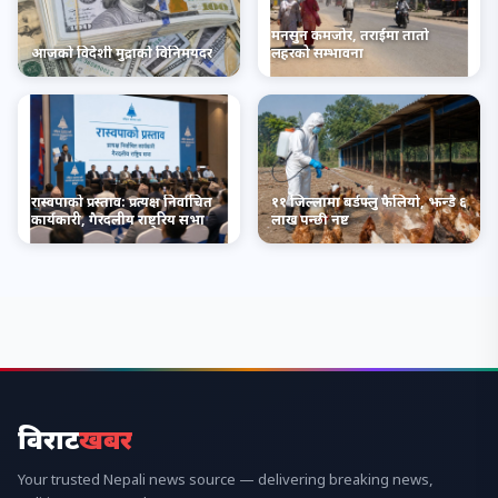
मनसुन कमजोर, तराईमा तातो
आजको विदेशी मुद्राको विनिमयदर
लहरको सम्भावना
रास्वपाको प्रस्ताव: प्रत्यक्ष निर्वाचित
११ जिल्लामा बर्डफ्लु फैलियो, झन्डै ६
कार्यकारी, गैरदलीय राष्ट्रिय सभा
लाख पन्छी नष्ट
विराट
खबर
Your trusted Nepali news source — delivering breaking news,