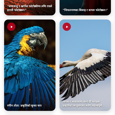
“वन्यजन्तु र खगोल फोटोग्राफीमा रुचि राख्ने
इरानी फोटोग्राफर।”
“भियतनामका विवाह र कपल फोटोग्राफर।”
जंगल र आकाशमा बस्ने यी चराहरू
रंगीन तोता: प्रकृतिको सुन्दर चरा
प्रकृतिको सन्तुलनका लागि महत्त्वपूर्ण
हुन्छन्।