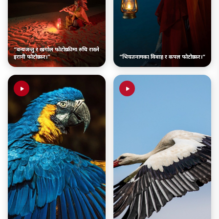
“वन्यजन्तु र खगोल फोटोग्राफीमा रुचि राख्ने
इरानी फोटोग्राफर।”
“भियतनामका विवाह र कपल फोटोग्राफर।”