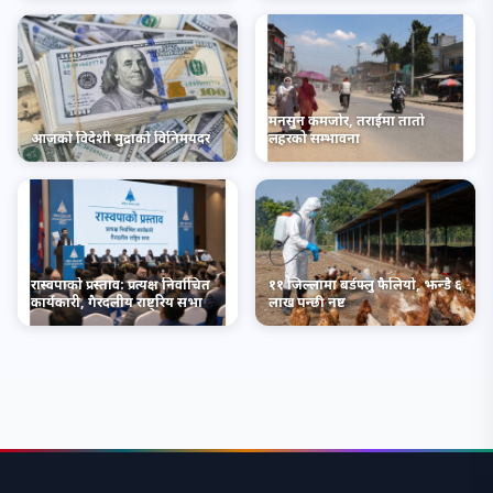
सम्मेलन सम्पन्न
मनसुन कमजोर, तराईमा तातो
आजको विदेशी मुद्राको विनिमयदर
लहरको सम्भावना
रास्वपाको प्रस्ताव: प्रत्यक्ष निर्वाचित
११ जिल्लामा बर्डफ्लु फैलियो, झन्डै ६
कार्यकारी, गैरदलीय राष्ट्रिय सभा
लाख पन्छी नष्ट