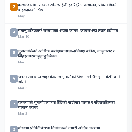
कन्चनबारीमा फरक र राम्रो–स्पाईसी हब रेष्टुरेन्ट सन्चालन, पहिलो दिनमै
3
ग्राहकहरुको भिड
May 10
समानुपातिकतर्फ रास्वपाको अग्रता कायम, कांग्रेसभन्दा तेब्बर बढी मत
4
Mar 10
चुनावपछिको आर्थिक समीक्षामा सत्ता–प्रतिपक्ष सक्रिय, बालुवाटार र
5
सिंहदरबारमा छुट्टाछुट्टै बैठक
Mar 9
जनता अब बाठा भइसकेका छन्, कसैको भ्रममा पर्ने छैनन् — केपी शर्मा
6
ओली
Mar 2
रास्वपाको चुनावी प्रचारमा हिँडेको गाडीबाट चामल र मदिरासहितका
7
सामान बरामद
Mar 2
मोरङमा प्रतिनिधिसभा निर्वाचनको तयारी अन्तिम चरणमा
8