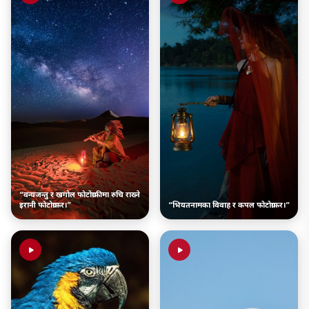
“वन्यजन्तु र खगोल फोटोग्राफीमा रुचि राख्ने
इरानी फोटोग्राफर।”
“भियतनामका विवाह र कपल फोटोग्राफर।”