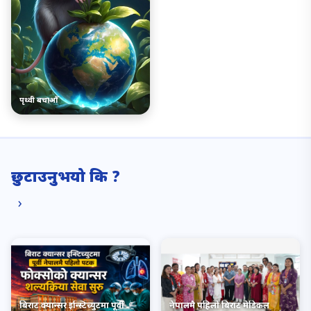
पृथ्वी बचाऔँ
छुटाउनुभयो कि ?
›
बिराट क्यान्सर इन्स्टिच्युटमा पूर्वी
नेपालमै पहिलो बिराट मेडिकल