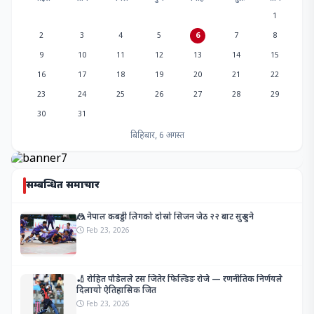
1
2
3
4
5
6
7
8
9
10
11
12
13
14
15
16
17
18
19
20
21
22
23
24
25
26
27
28
29
30
31
बिहिबार, 6 अगस्त
सम्बन्धित समाचार
🤼 नेपाल कबड्डी लिगको दोस्रो सिजन जेठ २२ बाट सुरु हुने
Feb 23, 2026
🏏 रोहित पौडेलले टस जितेर फिल्डिङ रोजे — रणनीतिक निर्णयले
दिलायो ऐतिहासिक जित
Feb 23, 2026