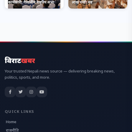
कार्यकारी, गैरदलीय राष्ट्रिय सभा
लाख पन्छी नष्ट
विराट
खबर
Your trusted Nepali news source — delivering breaking news,
politics, sports, and more.
QUICK LINKS
Home
राजनीति