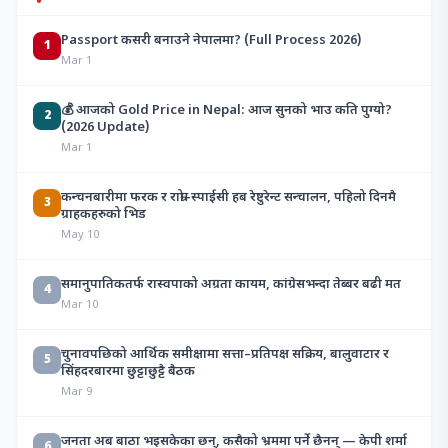
Passport कसरी बनाउने नेपालमा? (Full Process 2026)
1
Mar 1
💰 आजको Gold Price in Nepal: आज सुनको भाउ कति पुग्यो?
2
(2026 Update)
Mar 1
कन्चनबारीमा फरक र राम्रो–स्पाईसी हब रेष्टुरेन्ट सन्चालन, पहिलो दिनमै
3
ग्राहकहरुको भिड
May 10
समानुपातिकतर्फ रास्वपाको अग्रता कायम, कांग्रेसभन्दा तेब्बर बढी मत
4
Mar 10
चुनावपछिको आर्थिक समीक्षामा सत्ता–प्रतिपक्ष सक्रिय, बालुवाटार र
5
सिंहदरबारमा छुट्टाछुट्टै बैठक
Mar 9
जनता अब बाठा भइसकेका छन्, कसैको भ्रममा पर्ने छैनन् — केपी शर्मा
6