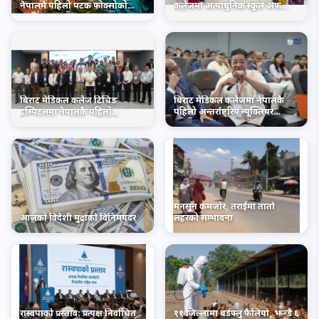
नेपालमै पहिलो पटक फोक्सोको
कलेजमा अत्याधुनिक स्कुल अफ
क्यान्सर शल्यक्रिया सेवा सुरु
नर्सिङ सञ्चालनमा
बिराट मेडिकल कलेज टिचिङ
बिराट मेडिकल कलेजमा नेपालकै
हस्पिटलमा नेपालकै पहिलो
पहिलो अन्तर्राष्ट्रिय न्यूक्लियर
अन्तर्राष्ट्रिय न्यूक्लियर मेडिसिन
मेडिसिन सम्मेलन सम्पन्न
सम्मेलन सम्पन्न
मनसुन कमजोर, तराईमा तातो
आजको विदेशी मुद्राको विनिमयदर
लहरको सम्भावना
रास्वपाको प्रस्ताव: प्रत्यक्ष निर्वाचित
११ जिल्लामा बर्डफ्लु फैलियो, झन्डै ६