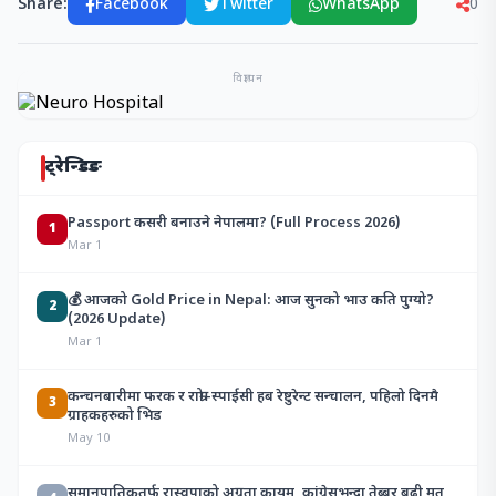
Share:
Facebook
Twitter
WhatsApp
0
विज्ञापन
ट्रेन्डिङ
Passport कसरी बनाउने नेपालमा? (Full Process 2026)
1
Mar 1
💰 आजको Gold Price in Nepal: आज सुनको भाउ कति पुग्यो?
2
(2026 Update)
Mar 1
कन्चनबारीमा फरक र राम्रो–स्पाईसी हब रेष्टुरेन्ट सन्चालन, पहिलो दिनमै
3
ग्राहकहरुको भिड
May 10
समानुपातिकतर्फ रास्वपाको अग्रता कायम, कांग्रेसभन्दा तेब्बर बढी मत