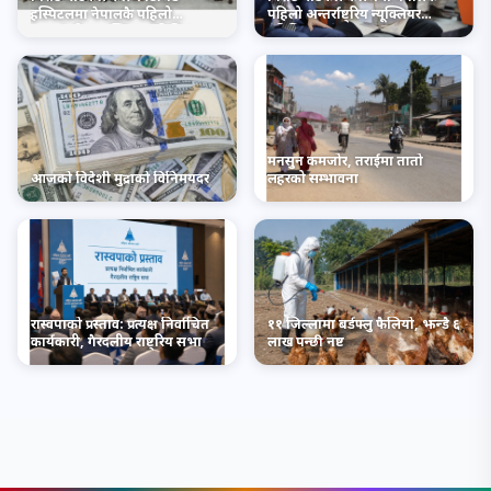
हस्पिटलमा नेपालकै पहिलो
पहिलो अन्तर्राष्ट्रिय न्यूक्लियर
अन्तर्राष्ट्रिय न्यूक्लियर मेडिसिन
मेडिसिन सम्मेलन सम्पन्न
सम्मेलन सम्पन्न
मनसुन कमजोर, तराईमा तातो
आजको विदेशी मुद्राको विनिमयदर
लहरको सम्भावना
रास्वपाको प्रस्ताव: प्रत्यक्ष निर्वाचित
११ जिल्लामा बर्डफ्लु फैलियो, झन्डै ६
कार्यकारी, गैरदलीय राष्ट्रिय सभा
लाख पन्छी नष्ट