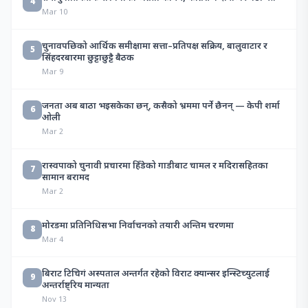
4
Mar 10
चुनावपछिको आर्थिक समीक्षामा सत्ता–प्रतिपक्ष सक्रिय, बालुवाटार र
5
सिंहदरबारमा छुट्टाछुट्टै बैठक
Mar 9
जनता अब बाठा भइसकेका छन्, कसैको भ्रममा पर्ने छैनन् — केपी शर्मा
6
ओली
Mar 2
रास्वपाको चुनावी प्रचारमा हिँडेको गाडीबाट चामल र मदिरासहितका
7
सामान बरामद
Mar 2
मोरङमा प्रतिनिधिसभा निर्वाचनको तयारी अन्तिम चरणमा
8
Mar 4
बिराट टिचिगं अस्पताल अन्तर्गत रहेको विराट क्यान्सर इन्स्टिच्युटलाई
9
अन्तर्राष्ट्रिय मान्यता
Nov 13