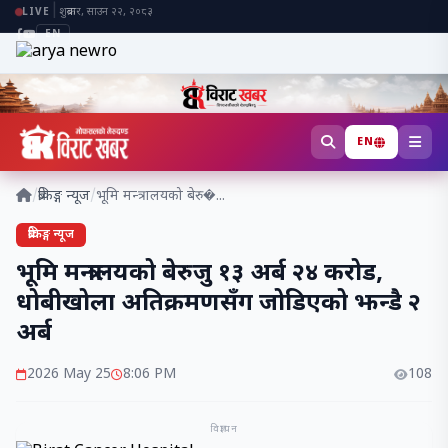
|
शुक्रबार, साउन २२, २०८३
LIVE
EN
EN
/
ब्रेकिङ्ग न्यूज
/
भूमि मन्त्रालयको बेरु�...
ब्रेकिङ्ग न्यूज
भूमि मन्त्रालयको बेरुजु १३ अर्ब २४ करोड,
धोबीखोला अतिक्रमणसँग जोडिएको झन्डै २
अर्ब
2026 May 25
8:06 PM
108
विज्ञापन