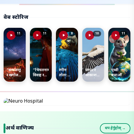
वेब स्टोरिज
11
11
8
10
11
“वन्यजन्तु
“भियतनामका
रंगीन
जंगल र
पृथ्वी
र खगोल
विवाह र
तोता:
आकाशमा
बचाऔँ
फोटोग्राफीमा
कपल
प्रकृतिको
बस्ने यी
रुचि राख्ने
फोटोग्राफर।”
सुन्दर चरा
चराहरू
इरानी
प्रकृतिको
फोटोग्राफर।”
सन्तुलनका
लागि
महत्त्वपूर्ण
हुन्छन्।
अर्थ वाणिज्य
थप हेर्नुहोस् →