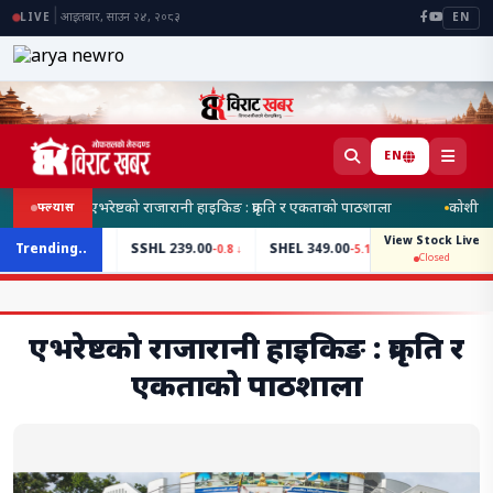
|
आइतबार, साउन २४, २०८३
LIVE
EN
EN
एभरेष्टको राजारानी हाइकिङ : प्रकृति र एकताको पाठशाला
कोशी प्रदे
फ्ल्यास
View Stock Live
SSHL
Trending..
239.00
SHEL
349.00
UNHPL
544.00
SPDL
461.
-0.8 ↓
-5.1 ↓
+1 ↑
Closed
एभरेष्टको राजारानी हाइकिङ : प्रकृति र
एकताको पाठशाला