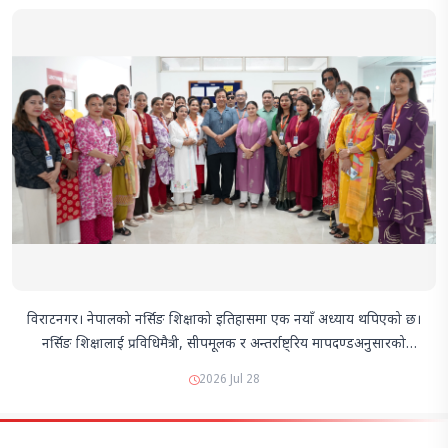
विराटनगर। नेपालको नर्सिङ शिक्षाको इतिहासमा एक नयाँ अध्याय थपिएको छ।
नर्सिङ शिक्षालाई प्रविधिमैत्री, सीपमूलक र अन्तर्राष्ट्रिय मापदण्डअनुसारको
बनाउने लक्ष्यका साथ बिराट मेडिकल कलेज टिचिङ हस्पिटलले नेपालमै
2026 Jul 28
पहिलोपटक अत्याधुनिक पूर्वाधारयुक्त '…