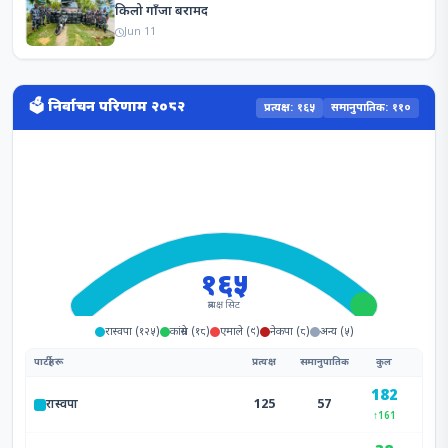
किलो गाँजा बरामद
Jun 11
🗳️ निर्वाचन परिणाम २०८२
प्रत्यक्ष: १६५
समानुपातिक: ११०
१६५
प्रत्यक्ष सिट
रास्वपा (१२५)
कांग्रेस (१८)
एमाले (९)
नेकपा (८)
अन्य (५)
पार्टीहरू
प्रत्यक्ष
समानुपातिक
कुल
182
125
57
रास्वपा
↑161