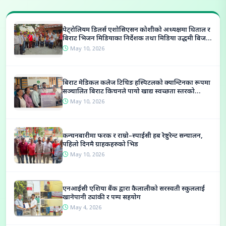
आजको विदेशी
पेट्रोलियम डिलर्स एशोसिएसन कोशीको अध्यक्षमा धिताल र
बिराट भिजन मिडियाका निर्देशक तथा मिडिया उद्धमी बिजय
मुद्राको विनिमयदर
साह कार्यकारी सदस्यमा निर्बाचित
May 10, 2026
नेपाल राष्ट्र बैंकले आज, 24 June
2026 / असार १०, २०८३ का लागि
विदेशी मुद्राको विनिमयदर
बिराट मेडिकल कलेज टिचिङ हस्पिटलको क्यान्टिनका रूपमा
सञ्चालित बिराट किचनले पायो खाद्य स्वच्छता स्तरको
सार्वजनिक गरेको छ। आजका लागि
Jun 24, 2026
सर्वोच्च (क) वर्ग
May 10, 2026
अमेर...
कन्चनबारीमा फरक र राम्रो–स्पाईसी हब रेष्टुरेन्ट सन्चालन,
पहिलो दिनमै ग्राहकहरुको भिड
May 10, 2026
एनआईसी एशिया बैंक द्वारा कैलालीको सरस्वती स्कुललाई
खानेपानी ट्यांकी र पम्प सहयोग
May 4, 2026