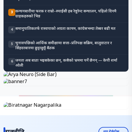
कन्चनबारीमा फरक र राम्रो–स्पाईसी हब रेष्टुरेन्ट सन्चालन, पहिलो दिनमै
3
ग्राहकहरुको भिड
समानुपातिकतर्फ रास्वपाको अग्रता कायम, कांग्रेसभन्दा तेब्बर बढी मत
4
चुनावपछिको आर्थिक समीक्षामा सत्ता–प्रतिपक्ष सक्रिय, बालुवाटार र
5
सिंहदरबारमा छुट्टाछुट्टै बैठक
जनता अब बाठा भइसकेका छन्, कसैको भ्रममा पर्ने छैनन् — केपी शर्मा
6
ओली
राजनीति