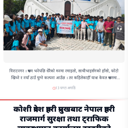
विराटनगर । भ्रमण भनेपछि धेरैको मनमा रमाइलो, साथीभाइसँगको हाँसो, फोटो
खिच्ने र नयाँ ठाउँ घुम्ने कल्पना आउँछ । तर कहिलेकाहीँ यात्रा केवल भ्रमणमा
सीमित हुँदैन, त्यो जीवनभर सम्झिरहने अनुभव बन्छ । जहाँ प्रत्येक पाइला
13 घण्टा अगाडि
ज्ञानसँग जोडिन्छ, प्रत्येक द…
कोशी प्रदेश प्रहरी प्रमुखबाट नेपाल प्रहरी
राजमार्ग सुरक्षा तथा ट्राफिक