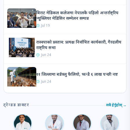
नेपालमै पहिलो
पटक फोक्सोको
बिराट मेडिकल कलेजमा नेपालकै पहिलो अन्तर्राष्ट्रिय
क्यान्सर शल्यक्रिया
न्यूक्लियर मेडिसिन सम्मेलन सम्पन्न
सेवा सुरु
Jul 19
विराटनगर। बिराट मेडिकल कलेज
टिचिङ हस्पिटल अन्तर्गतको बिराट
रास्वपाको प्रस्ताव: प्रत्यक्ष निर्वाचित कार्यकारी, गैरदलीय
राष्ट्रिय सभा
क्यान्सर इन्स्टिच्युटले पूर्वी नेपालमै
पहिलो पटक थोरासिक अन्क…
Jun 24
2026 Aug 3
११ जिल्लामा बर्डफ्लु फैलियो, झन्डै ६ लाख पन्छी नष्ट
Jun 24
ट्रेन्डड डाक्टर
सबै हेर्नुहोस् →