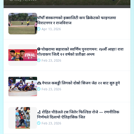
पाँचौँ संस्करणको इक्वालिटी कप क्रिकेटको फाइनलमा
विराटनगर र राजविराज
Apr 13, 2026
⚽ पोखरामा सहाराको स्वर्णिम पुनरागमन: २५औँ आहा! रारा
गोल्डकप जित्दै १२ वर्षको प्रतीक्षा अन्त्य
Feb 23, 2026
🤼 नेपाल कबड्डी लिगको दोस्रो सिजन जेठ २२ बाट सुरु हुने
Feb 23, 2026
🏏 रोहित पौडेलले टस जितेर फिल्डिङ रोजे — रणनीतिक
निर्णयले दिलायो ऐतिहासिक जित
Feb 23, 2026